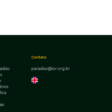
Contato
adiso
paradiso@ior.org.br
s
o
rios
lica
ais