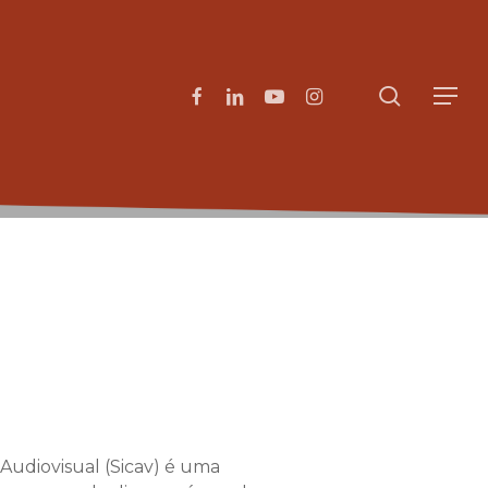
search
facebook
linkedin
youtube
instagram
Menu
 Audiovisual (Sicav) é uma