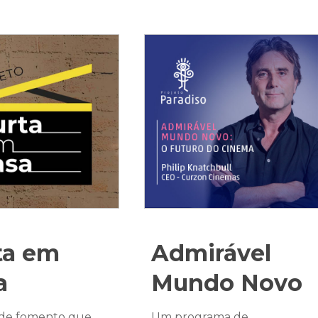
ta em
Admirável
a
Mundo Novo
 de fomento que
Um programa de