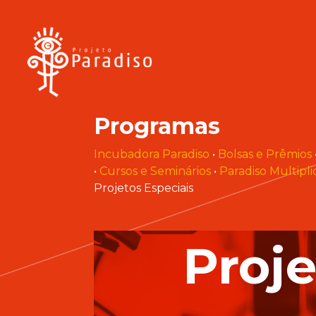
Skip
to
main
content
Programas
Incubadora Paradiso
•
Bolsas e Prêmios
•
Cursos e Seminários
•
Paradiso Multipli
Projetos Especiais
Proje