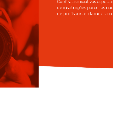
Confira as iniciativas especi
de instituições parceiras nac
de profissionais da indústria