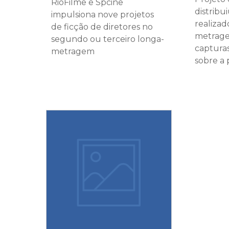
RioFilme e Spcine
distribu
impulsiona nove projetos
realizad
de ficção de diretores no
metrage
segundo ou terceiro longa-
captura
metragem
sobre a