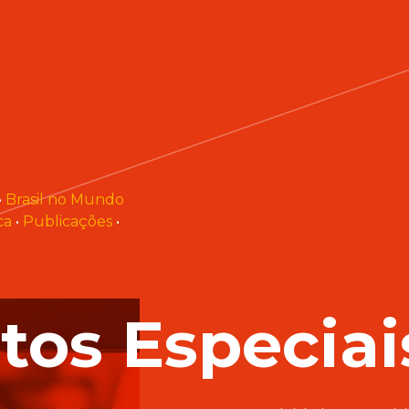
•
Brasil no Mundo
ca
•
Publicações
•
tos Especiai