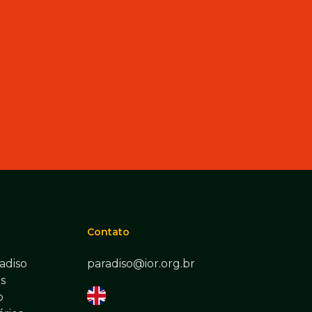
Contato
adiso
paradiso@ior.org.br
s
o