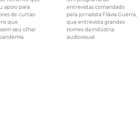
iu apoio para
entrevistas comandado
ores de curtas-
pela jornalista Flávia Guerra,
ns que
que entrevista grandes
ssem seu olhar
nomes da indústria
 pandemia
audiovisual