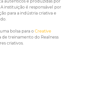
ta autênticos e produzidas por
 A instituição é responsável por
o para a indústria criativa e
do.
 uma bolsa para o
Creative
a de treinamento do Realness
es criativos.