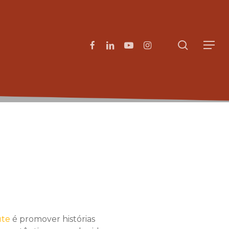
search
facebook
linkedin
youtube
instagram
Menu
ute
é promover histórias