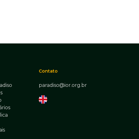
Contato
adiso
paradiso@ior.org.br
s
o
rios
lica
ais