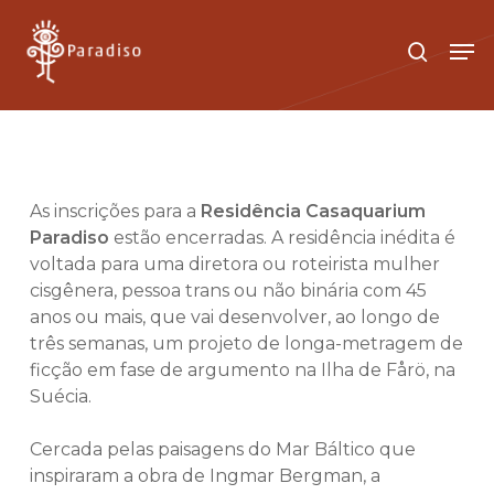
Skip
to
Men
search
main
Close
content
Menu
As inscrições para a
Residência Casaquarium
Paradiso
estão encerradas. A residência inédita é
voltada para uma diretora ou roteirista mulher
cisgênera, pessoa trans ou não binária com 45
anos ou mais, que vai desenvolver, ao longo de
três semanas, um projeto de longa-metragem de
ficção em fase de argumento na Ilha de Fårö, na
Suécia.
Cercada pelas paisagens do Mar Báltico que
inspiraram a obra de Ingmar Bergman, a