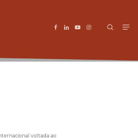
search
facebook
linkedin
youtube
instagram
Menu
ternacional voltada ao