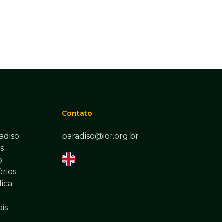
Contato
adiso
paradiso@ior.org.br
s
o
rios
lica
ais