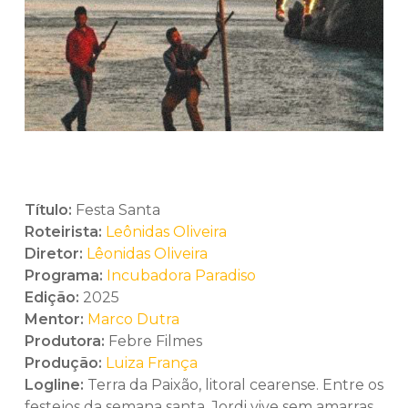
Título:
Festa Santa
Roteirista:
Leônidas Oliveira
Diretor:
Lêonidas Oliveira
Programa:
Incubadora Paradiso
Edição:
2025
Mentor:
Marco Dutra
Produtora:
Febre Filmes
Produção:
Luiza França
Logline:
Terra da Paixão, litoral cearense. Entre os
festejos da semana santa, Jordi vive sem amarras