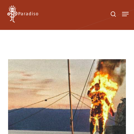
Skip
to
Men
search
main
Close
content
Menu