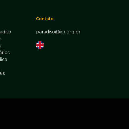
Contato
adiso
paradiso@ior.org.br
s
o
rios
lica
ais