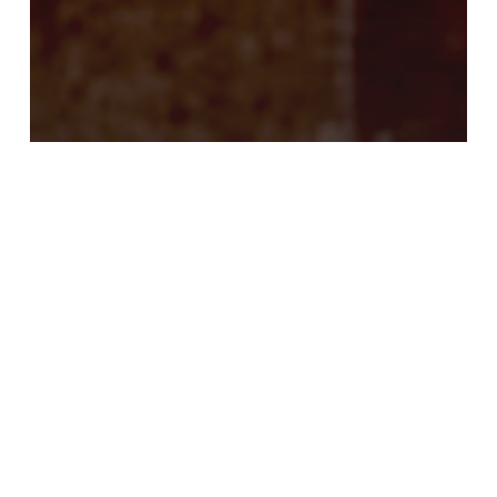
Incubadora
Projetos
O Campo dos Lobos
Guarás
Feito
Pipa