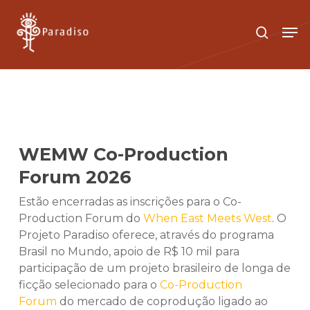
Skip
to
Men
search
main
Close
content
Menu
WEMW Co-Production
Forum 2026
Estão encerradas as inscrições para o Co-
Production Forum do
When East Meets West
. O
Projeto Paradiso oferece, através do programa
Brasil no Mundo, apoio de R$ 10 mil para
participação de um projeto brasileiro de longa de
ficção selecionado para o
Co-Production
Forum
do mercado de coprodução ligado ao