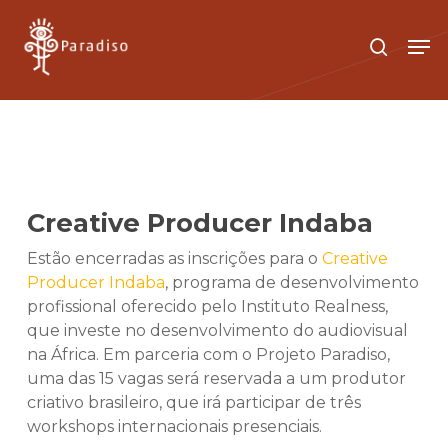
Skip
to
Men
search
main
Close
content
Menu
Creative Producer Indaba
Estão encerradas as inscrições para o
Creative
Producer Indaba
, programa de desenvolvimento
profissional oferecido pelo Instituto Realness,
que investe no desenvolvimento do audiovisual
na África. Em parceria com o Projeto Paradiso,
uma das 15 vagas será reservada a um produtor
criativo brasileiro, que irá participar de três
workshops internacionais presenciais.